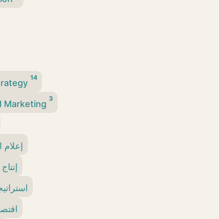
14
trategy
3
l Marketing
إعلام 
إنتاج 
استراتيج
اقتصا