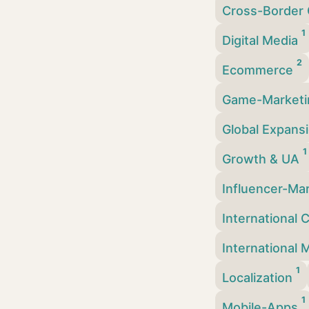
Cross-Border
1
Digital Media
2
Ecommerce
Game-Market
Global Expans
1
Growth & UA
Influencer-Ma
International 
International
1
Localization
1
Mobile-Apps