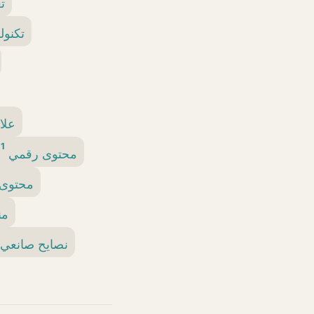
ت
تكنول
علا
1
محتوى رقمي
محتوى 
من
نصايح صانعي 