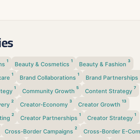
ies
1
1
3
rms
Beauty & Cosmetics
Beauty & Fashion
1
1
care
Brand Collaborations
Brand Partnerships
1
5
7
ategy
Community Growth
Content Strategy
2
3
13
very
Creator-Economy
Creator Growth
2
1
1
ting
Creator Partnerships
Creator Strategy
2
Cross-Border Campaigns
Cross-Border E-Co