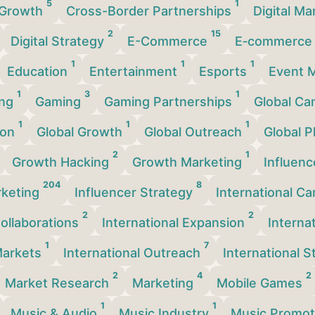
5
1
 Growth
Cross-Border Partnerships
Digital M
2
15
Digital Strategy
E-Commerce
E‑commerc
1
1
1
Education
Entertainment
Esports
Event 
1
3
1
ing
Gaming
Gaming Partnerships
Global C
1
1
1
ion
Global Growth
Global Outreach
Global 
2
1
Growth Hacking
Growth Marketing
Influen
204
8
rketing
Influencer Strategy
International C
2
2
Collaborations
International Expansion
Interna
1
7
 Markets
International Outreach
International 
2
4
2
Market Research
Marketing
Mobile Games
1
1
Music & Audio
Music Industry
Music Promo