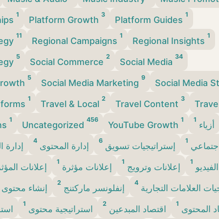
1
3
1
hips
Platform Growth
Platform Guides
11
1
1
tegy
Regional Campaigns
Regional Insights
5
2
34
tegy
Social Commerce
Social Media
5
9
Growth
Social Media Marketing
Social Media S
1
2
3
tforms
Travel & Local
Travel Content
Trave
1
456
1
1
أزياء
YouTube Growth
Uncategorized
ns
4
6
1
اجتماعي
إستراتيجيات تسويق
إدارة المحتوى
إدارة ا
1
1
1
الفيديو
إعلانات وترويج
إعلانات مؤثرة
إعلانات المؤث
2
4
يات العلامات التجارية
إنفلونسر ماركتنج
إنشاء محتوى
1
2
1
د المحتوى
اقتصاد المبدعين
استراتيجية محتوى
استر