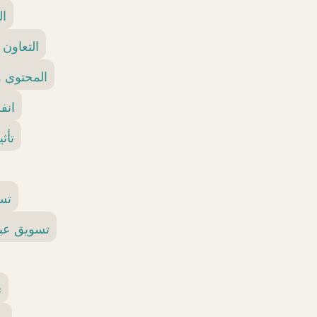
ال
التعاون 
المحتوى و
انف
تأث
تس
تسويق عبر
ت