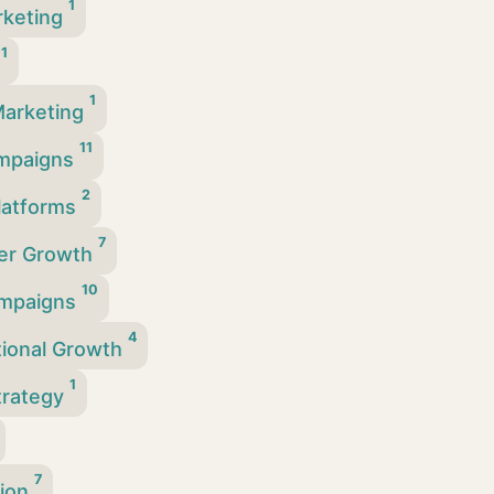
1
arketing
1
e
1
Marketing
11
ampaigns
2
Platforms
7
cer Growth
10
ampaigns
4
tional Growth
1
Strategy
7
tion