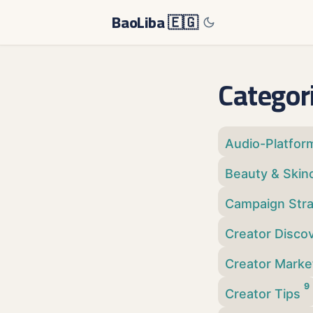
BaoLiba 🇪🇬
Categor
Audio-Platfo
Beauty & Skin
Campaign Str
Creator Disco
Creator Marke
9
Creator Tips