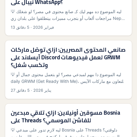
نيبال على WhatsApp؟
💡 ليه الموضوع ده مهم ليك كـ صانع محتوى في مصر؟ لو شغلك
مراجعات ألعاب أو بتجرب مميزات بيتطلقوا على بلدان زي Nepal،
التواصل الصحيح مع براندات نيبال عبر WhatsApp ممكن يفتحلك
13 فبراير 2026
·
5 دقائق
فرص تعاون مربحة — بيترافك محلي، دعوات بيتعملها مبكّراً،
وحتى تجارب بيتخصك كـ reviewer. الهدف هنا مش بس إرسال
رسالة عشوائية، لكن بناء مسار احترافي: ازاي تلاقي الأشخاص
صانعي المحتوى المصريين: ازاي توصّل ماركات
الصح، تكتب رسالة تقنعهم، وتحمي نفسك من مشاكل حقوقية أو
آيسلاند على Discord لعمل فيديوهات GRWM
التزامات غير واضحة. ...
وتكسب شغل؟
💡 ليه الموضوع دا مهم لمبدعي مصر؟ لو بتعمل محتوى جمال أو
daily GRWM (Get Ready With Me)، التعاون مع ماركات الآيس
كريم أو سناكس الأوروبية زي Wall’s أو Lotus ممكن يفتح فرص
27 يناير 2026
·
5 دقائق
رعايات غير متوقعة — خصوصًا لما الماركات دي بتعمل جولس
تسويق في أوروبا وتدور على صيغ محتوى جديدة. الأخبار الأخيرة
بتورّي إن Wall’s عملت حملة محدودة مرتبطة بـMinecraft في UK
مسوقين أونيلاين: ازاي تلاقي مبدعين Bosnia
(Wall’s, July 2025) وده دليل إن الماركات بتحب تجارب غير
على Threads للفاشن الموسمي؟
تقليدية وتشتغل مع مجتمعات جيمرز وكرييتورز. ...
💡 ليه لازم تدور على مبدعي Bosnia على Threads دلوقتي؟
البوست ده موجه لمعلنين وفرق ماركتنج في مصر اللي عايزين