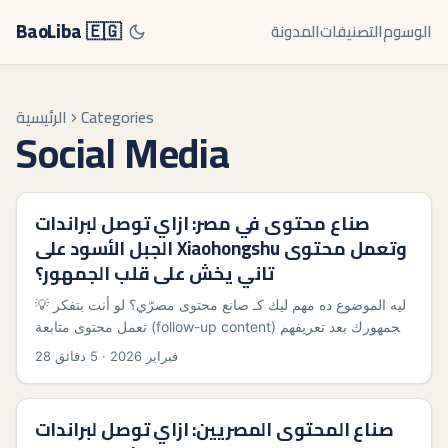
BaoLiba 🇪🇬
الوسوم
التصنيفات
المدونة
Categories
الرئيسية
Social Media
صناع محتوى في مصر: ازاي توصل لبراندات
الجبل الأسود على Xiaohongshu وتعمل محتوى
تاني يخش على قلب الجمهور؟
💡 ليه الموضوع ده مهم ليك كـ صانع محتوى مصرّي؟ لو أنت بتفكر
تعمل محتوى متابعة (follow-up content) لجمهورك بعد تعريفهم
ببراند أوروبي صغير زي براند من Montenegro، Xiaohongshu
28 فبراير 2026
·
5 دقائق
ممكن يبقى باب غريب لكن فعّال. المنصة اتغيرت — مبقتش بس
ريفيو أو صور حلوة، بقيت مكان للتجارة العاطفية: جمهورها بيشتري
“الذوق” مش بس السعر، وده فرصة لو عرفت توصل للبراند الصح
صناع المحتوى المصريين: ازاي توصل لبراندات
وتقدمه بطريقة بتلامس المشاعر والتصميم والثقافة. ...