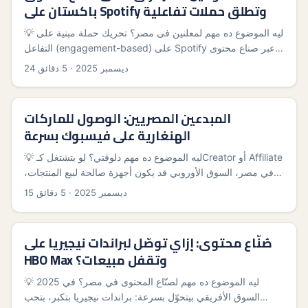
باكستان على Spotify وتطلق حملات تفاعلية
أدوات الاكتشاف والتحقق، لاختيار مزيج Nano/Micro/Macro
مناسب، لأساليب التعاقد وقياس الأداء. هاقول لك قصص قصيرة
💡 ليه الموضوع ده مهم لمعلنين فى مصر؟ تحريك حملة مبنية على
مبنية على دلائل صناعية — زي إن النانو إنفلوينسرز بيجيبوا معدلات
التفاعل (engagement-based) على Spotify عبر صناع محتوى
تفاعل أعلى — وكمان هديك أدوات وتكتيكات محلية علشان تعمل
باكستانيين ممكن يبقى صفقة رابحة: جمهور موسيقى شاب،
24 ديسمبر 2025
·
5 دقائق
حملة تمشي صح وتجيب نتيجة تقيلة على المنصات. ...
صوتين مميزة للـplaylist drops، وتكلفة تعامل أقل من أسواق
تانية. لكن التحدي الحقيقي مش بس تلاقي اسم — ده إنك تضمن
التفاعل الحقيقي، تتجنب الـvanity metrics، وتقدر تقيس ROI
المبدعين المصريين: الوصول للماركات
بطريقة قابلة للتكرار. ...
الهنغارية على فيسبوك بسرعة
💡 ليه الموضوع ده مهم دلوقتي؟ لو بتشتغل كـCreator أو Affiliate
في مصر، السوق الأوروبي قد يكون أجهزة صالحة لبيع المنتجات،
خصوصاً ماركات وسط/شرق أوروبا زي هنغاريا اللي بتوسع وجودها
15 ديسمبر 2025
·
5 دقائق
الرقمي. لكن المشكلة العملية: إزاي توصل للماركات الهنغارية
على Facebook وتخليهم يوافقوا على عروض أفلييت؟ في 2025
اتضح إن الشركات الكبيرة بتدمج أدوات أوتوماتيكية لإدارة حملات
صُنّاع محتوى: إزاي توصّل لبراندات نيجيريا على
المؤثرين — مثال قابل للاستدلال: إعلان Digital Brands Group
HBO Max وتقفل مبيعات؟
عن شراكة مع Aha (GlobeNewswire) علشان يعملوا أتمتة كاملة
لدورة حملات الـinfluencer. النقطة دي بتدل إن الماركات دلوقتي
💡 ليه الموضوع ده مهم لصنّاع المحتوى في مصر؟ في 2025
بتقدّر الكفاءة، الأرقام، والـscalability أكتر من الـstorytelling
السوق الأفريقي بيتحوّل بسرعة: براندات نيجيريا بتكبر، بتحب