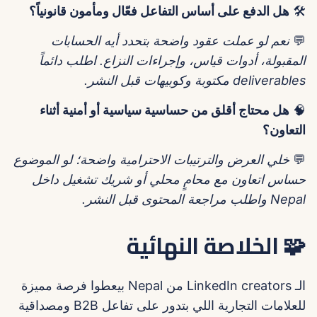
🛠️
هل الدفع على أساس التفاعل فعّال ومأمون قانونياً؟
💬
نعم لو عملت عقود واضحة بتحدد أيه الحسابات
المقبولة، أدوات قياس، وإجراءات النزاع. اطلب دائماً
deliverables مكتوبة وكوبيهات قبل النشر.
🧠
هل محتاج أقلق من حساسية سياسية أو أمنية أثناء
التعاون؟
💬
خلي العرض والترتيبات الاحترامية واضحة؛ لو الموضوع
حساس اتعاون مع محامٍ محلي أو شريك تشغيل داخل
Nepal واطلب مراجعة المحتوى قبل النشر.
🧩 الخلاصة النهائية
الـ LinkedIn creators من Nepal بيعطوا فرصة مميزة
للعلامات التجارية اللي بتدور على تفاعل B2B ومصداقية