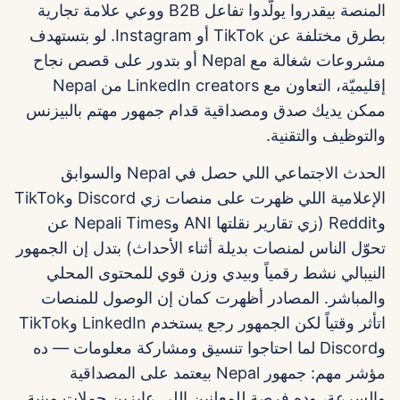
المنصة بيقدروا يولّدوا تفاعل B2B ووعي علامة تجارية
بطرق مختلفة عن TikTok أو Instagram. لو بتستهدف
مشروعات شغالة مع Nepal أو بتدور على قصص نجاح
إقليميّة، التعاون مع LinkedIn creators من Nepal
ممكن يديك صدق ومصداقية قدام جمهور مهتم بالبيزنس
والتوظيف والتقنية.
الحدث الاجتماعي اللي حصل في Nepal والسوابق
الإعلامية اللي ظهرت على منصات زي Discord وTikTok
وReddit (زي تقارير نقلتها ANI وNepali Times عن
تحوّل الناس لمنصات بديلة أثناء الأحداث) بتدل إن الجمهور
النيبالي نشط رقمياً وبيدي وزن قوي للمحتوى المحلي
والمباشر. المصادر أظهرت كمان إن الوصول للمنصات
اتأثر وقتياً لكن الجمهور رجع يستخدم LinkedIn وTikTok
وDiscord لما احتاجوا تنسيق ومشاركة معلومات — ده
مؤشر مهم: جمهور Nepal بيعتمد على المصداقية
والسرعة، وده فرصة للمعلنين اللي عايزين حملات مبنية