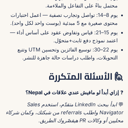
محتمل بناءً على التفاعل والملاءمة.
يوم 8–14: تواصل وتجارب تصفية — اعمل اختبارات
محتوى صغيرة مع 5 مبدئية (بوست واحد لكل واحد).
يوم 15–21: قياس وتفاوض عقود على أساس أداء —
اعتمد نموذج دفع ثابت+متحوّل.
يوم 22–30: توسيع الفائزين وتحسين UTM وتتبع
التحويلات، واطلب دراسات حالة جاهزة للنشر.
🙋 الأسئلة المتكررة
❓
إزاي أبدأ لو مافيش عندي علاقات في Nepal؟
💬
ابدأ ببحث LinkedIn متقدّم، استخدم Sales
Navigator واطلب referrals من شبكتك، وكمان شركاء
محليين أو وكالات PR هيقصّروك الطريق.