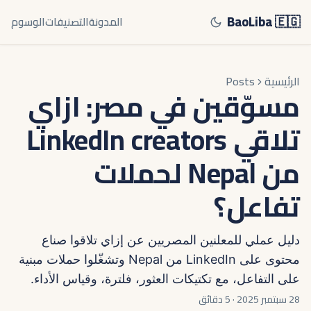
BaoLiba 🇪🇬
المدونة
التصنيفات
الوسوم
الرئيسية
Posts
مسوّقين في مصر: ازاي
تلاقي LinkedIn creators
من Nepal لحملات
تفاعل؟
دليل عملي للمعلنين المصريين عن إزاي تلاقوا صناع
محتوى على LinkedIn من Nepal وتشغّلوا حملات مبنية
على التفاعل، مع تكتيكات العثور، فلترة، وقياس الأداء.
28 سبتمبر 2025
·
5 دقائق