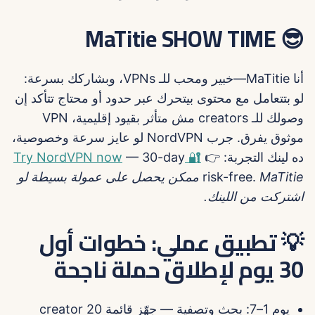
😎 MaTitie SHOW TIME
أنا MaTitie—خبير ومحب للـ VPNs، وبشاركك بسرعة:
لو بتتعامل مع محتوى بيتحرك عبر حدود أو محتاج تتأكد إن
وصولك للـ creators مش متأثر بقيود إقليمية، VPN
موثوق يفرق. جرب NordVPN لو عايز سرعة وخصوصية،
ده لينك التجربة: 👉
🔐 Try NordVPN now
— 30-day
risk-free.
MaTitie ممكن يحصل على عمولة بسيطة لو
اشتركت من اللينك.
💡 تطبيق عملي: خطوات أول
30 يوم لإطلاق حملة ناجحة
يوم 1–7: بحث وتصفية — جهّز قائمة 20 creator