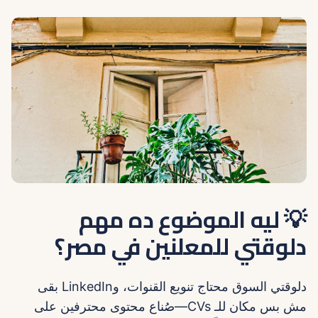
💡 ليه الموضوع ده مهم
دلوقتي للمعلنين في مصر؟
دلوقتي السوق محتاج تنويع القنوات، وLinkedIn بقى
مش بس مكان للـ CVs—صُناع محتوى محترفين على