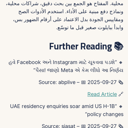
محلية. المفتاح هو الجمع بين بحث دقيق، شراكات محلية،
ونماذج دفع مبنية على الأداء. استخدم الأدوات الصح
ومقاييس الجودة بدل الاعتماد على أرقام الضهور بس،
وابدأ ببايلوت صغير قبل ما توسّع.
📚 Further Reading
🔸 “હવે Facebook અને Instagram માટે ચૂકવવા પડશે
પૈસા! જાણો Meta એ કેમ લીધો આ નિર્ણય”
🗞️ Source: abplive – 📅 2025-09-27
Read Article
🔗
🔸 “UAE residency enquiries soar amid US H-1B
policy changes”
🗞️ Source: siasat – 📅 2025-09-27