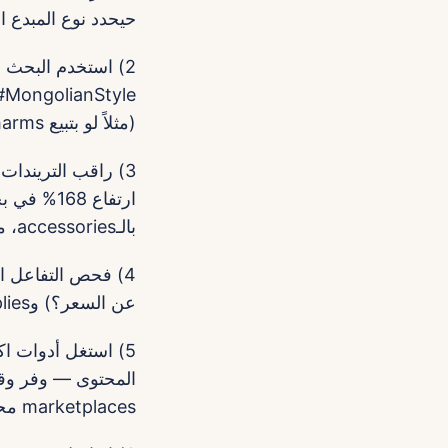
حيحدد نوع المبدع اللي ت
2) استخدم البحث في
(مثلاً لو بتبيع bag charms — لاحظ زيادة بحث على “bag charm” حسب Joor).
بالـaccessories، ممكن تلاقي creators مهتمين بالـfashion في منغوليا.
4) فحص التفاعل 
عن السعر؟) وRate of authentic replies أفضل من follower count.
marketplaces محلية في آسيا.