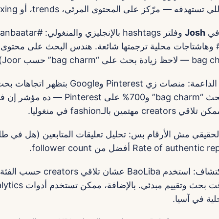
ستهدفه — مرّكز على المحتوى المرئي، trends، أو unboxing؟
Josh
وفلتر hashtags بالإنجلي
#MongolianStyle وهاشتاجات محلية ترجمتها شائعة. هندس البحث على محت
ارتفاع 168% في بحث “bag charm” و700% على t
الحقيقي مش الأرقام بس: تحليل تعليقات المتابعين (هل في ط
5) استغل أدوات اكتشاف: استخدم BaoLiba عشا