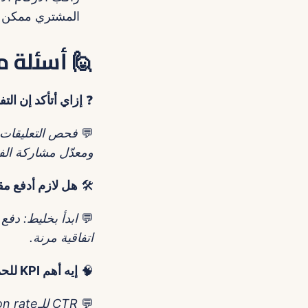
المشتري ممكن يب
🙋 أسئلة م
❓
إزاي أتأكد إن ا
💬
فحص التعليقات: 
ومعدّل مشاركة الفي
🛠️
هل لازم أدفع مق
💬
اتفاقية مرنة.
🧠
إيه أهم KPI للحملة التجريبية؟
💬