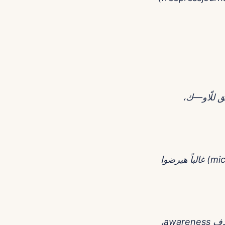
ق للّاو—ك،
ابدأ بخليط: دفع صغير مقدم + باونص على الأداء. البايرز الصغار (micro creators) غالباً هيرضوا
CTR للـlanding، Conversion rate للمشتريات، وCPR وROAS أولي. لو الهدف awareness،