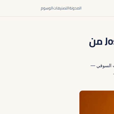
المدونة
التصنيفات
الوسوم
معلنين مصر: ازاي تلاقوا مبدعي Josh من
وليا لاختبار الطلب السوقي —