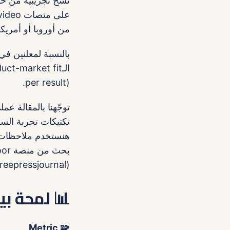
نسخ تجريبية من خط 
من أوروبا أو أمريكا
بالنسبة لمعلنين ف
per result).
توجّهنا بالمقالة ع
تكتيكات تجربة السوق
هنستخدم ملاحظات 
(freepressjournal) — كل مرجع هنذكره واضح.
📊 لمحة بيا
🧩 Metric