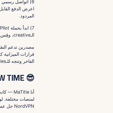
المردود.
الـcreative، وقِس CTR، وCPA، وRetention.
الفاخر وتتجه للـaccessories الاقتصادية.
😎 MaTitie SHOW TIME
NordVPN حل عملي وسريع.