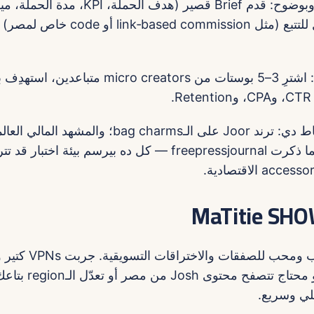
6) اتواصل رسمي وبوضوح: قدم Brief قصير (هدف الحم
اعرض الدفع القابل للتتبع (مثل mission
7) ابدأ بحملة Pilot: اشترِ 3–5 بوستات من cro creators
مصدرين تدعم النقاط دي: ترند Joor على الـbag charms
قرارات الميزانية كما ذكرت freepressjournal — كل ده بيرسم بيئة اخ
أنا MaTitie — كاتب ومحب 
لمنصات مختلفة. لو محتاج ت