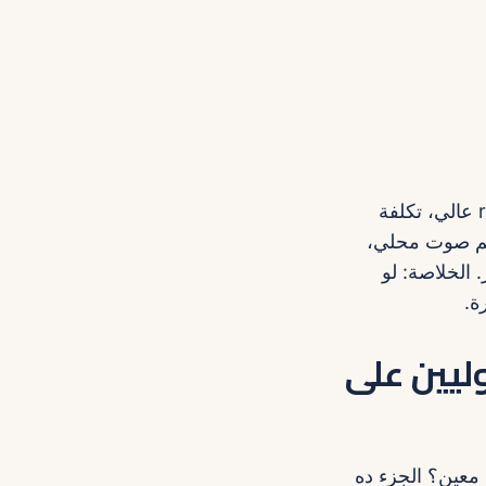
الجدول بيوضح ثلاث استراتيجيات: Option A = creators مشهورين نسبياً (reach عالي، تكلفة
Option B  (تفاعل أحلى ولهم صوت محلي،
يل المخاطر. الخلاصة: لو
ليين على
ايل معين؟ الجزء ده