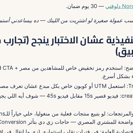
— 30 يوم ضمان.
نفيذية عشان الاختبار ينجح (تجارب
بيق)
ء بشكل أسرع.
التحويل.
A/B على الـcreative: فيديو قصير 15s مقابل فيديو 45s — ش