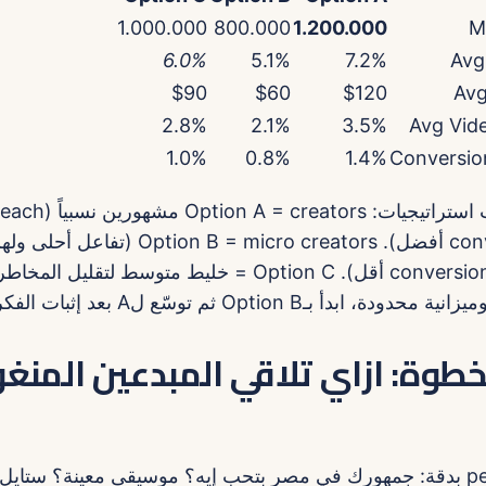
1.000.000
800.000
1.200.000
6.0%
5.1%
7.2%
$90
$60
$120
2.8%
2.1%
3.5%
1.0%
0.8%
1.4%
أعلى لكن conversion أفضل). = micro creators
تكلفة أرخص لكن conversion أقل). Option C = خليط متوسط لتقل
دأ بـOption B ثم توسّع لA بعد إثبات الفكرة.
طوة: ازاي تلاقي المبدعين المنغو
1) اعرف الـpersona بدقة: جمهورك في مصر بتحب إيه؟ موسيقى معينة؟ ست