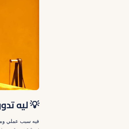
💡 ليه تدور على مبدع
فيه سبب عملي ومبا