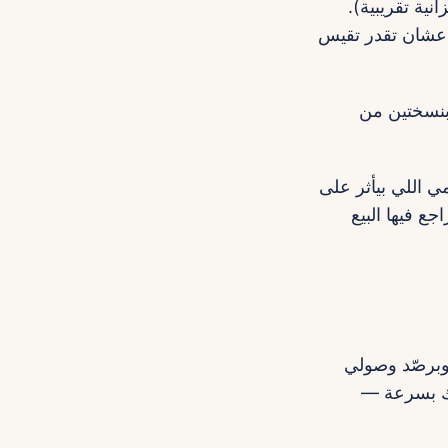
لة، KPI، مدة الحملة، ميزانية تقريبية).
link‑based com أو code خاص لمصر) عشان تقدر تقيس
mi متباعدين، استهدِف بنسختين من
؛ والمشهد المالي العالمي اللي بيأثر على
تبار قد تتراجع فيها البيع
للصفقات والاختراقات التسويقية. جربت VPNs كتير وبرصّد وصولي
تصفح محتوى Josh من مصر أو تعدّل الـregion بتاعك بسرعة —