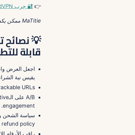
👉
🔐 جرب NordVPN دلوقتي
MaTitie ممكن يكسب عمولة صغيرة لو اشترِيت من اللينك — ده بيساعدني أستمر في الكتابة.
💡 نصائح ت
قابلة للتط
يقيس نية الشرا
Trackable URLs: استعمل UTM أو كوبون خاص بكل مبدع عشان تعرف مصدر 
engagement.
refund policy واضحة للمشتري المصري — حاجات زي دي بتأثر Conversion بشكل كبير.