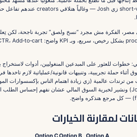
إنتاجها قبل ما تطلع بحملة عالمية. منغوليا عندها مشهد محتو
على منصات short‑video زي Josh — وغالباً هت
.
ي مصر، الفكرة مش مجرد “نسخ ولصق” تجربة ناجحة، لكن تِعلم
ملي: خطوات للعثور على المبدعين المنغوليين، أدوات لاستخراج بي
 أثناء حملة تجريبية، وتنبيهات قانونية/عملياتية لازم تاخدها ف
من ترندات عالمية (زي زيادة اهتمام الناس بإكسسوارات ا
بحث من منصة Joor) ونشير لخبرية السوق المالي عشان نفهم إحساس الطلب 
نات لمقارنة الخيارات
Option C
Option B
Option A