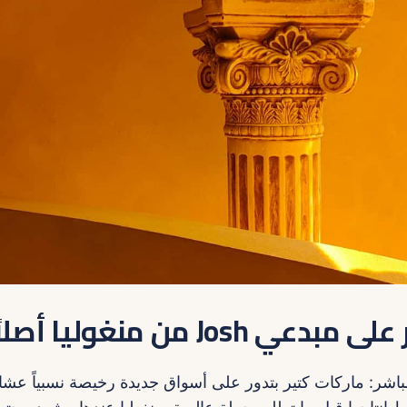
ي Josh من منغوليا أصلاً؟
شر: ماركات كتير بتدور على أسواق جديدة رخيصة نسبياً عشان