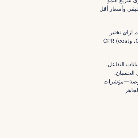
ى سريع النمو
لاقي creators عندهم تفاعل حقيقي وأسعار أقل
 ازاي تختبر
الـproduct-market fit بشكل رخيص، سريع، وبـ KPI واضح: CTR، Add‑to‑cart، وCPR (cost
انات التفاعل،
ي الحسبان.
لموضة—مؤشرات
الجاهز