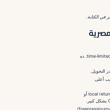
 مصرية
اجعل العرض واضح: استخدم رمز تخفيض خاص للمشاهدين من مصر + time‑limited CTA. ده
وف أيه اللي يجيب أعلى
سياسة الشحن والمرتجعات: لو بتبيع منتجات فعلية من منغوليا، خلي خياراً للـlocal returns أو
راقب الأرقام الاقتصادية العامة: في فترات تقلب استثماري (زي ما اتقال في freepressjournal)