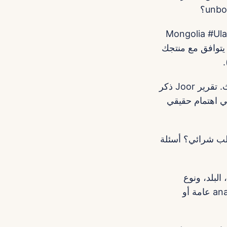
زي والمنغولي: #Mongolia #Ulaanbaatar
وى يتوافق مع منتجك
3) راقب التريندات الداعمة: منصات زي Pinterest وGoogle بتظهر اتجاهات بحث. تقرير Joor ذكر
Pinteres — ده مؤشر إن في اهتمام حقيقي
لب شرائي؟ أسئلة
ن تلاقي creators حسب الفئة، البلد، ونوع
المحتوى — وفر وقت بحث وتقييم مبدئي. بالإضافة، ممكن تستخدم أدوات analytics عامة أو