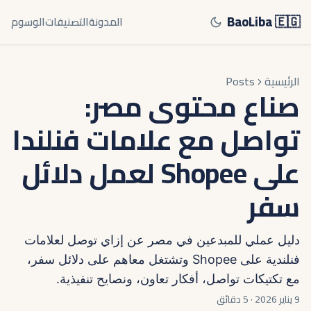
BaoLiba 🇪🇬
المدونة
التصنيفات
الوسوم
الرئيسية
Posts
صناع محتوى مصر:
تواصل مع علامات فنلندا
على Shopee لعمل دلائل
سفر
دليل عملي للمبدعين في مصر عن إزاي توصل لعلامات
فنلندية على Shopee وتشتغل معاهم على دلائل سفر،
مع تكتيكات تواصل، أفكار تعاون، ونصايح تنفيذية.
9 يناير 2026
·
5 دقائق