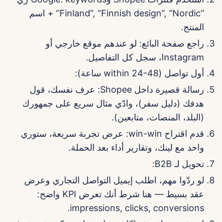
“Finland”, “Finnish design”, “Nordic” + اسم
المنتج.
راجع صفحة البائع: لو عندهم موقع خارجي أو
Instagram، سجل كل التفاصيل.
أول تواصل (within 24-48 ساعة):
رسالة قصيرة داخل Shopee: عرف نفسك، قول
هدفك (دليل سفر)، وادّي مثال سريع على جمهورك
(البلد، المنصات، متابعين).
قدم اقتراح win-win: عرض تجربة سريعة، ستوري
واحد مع لينك، وتقارير أداء بعد الحملة.
تحويل لـ B2B:
لو ردّوا مهم، اطلب إيميل التواصل التجاري وعرض
عقد بسيط — هنا شرط أنك تعرض KPI واضح:
impressions, clicks, conversions.