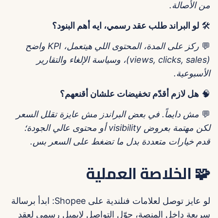
من الأصالة.
🛠️
لو البراند طلب عقد رسمي، ايه أهم البنود؟
💬
ركز على المدة، المحتوى اللي هيتعمل، KPI واضح
(views, clicks, sales)، وسياسة الإلغاء والتقارير
الأسبوعية.
🧠
هل لازم أقدّم تخفيضات علشان أقنعهم؟
💬
مش دايماً. في بعض البراندز مش عايزة تقلل السعر
لكن مهتمة بعروض visibility أو محتوى عالي الجودة؛
قدم خيارات متعددة بدل ما تضغط على السعر بس.
🧩 الخلاصة العملية
لو عايز توصل لعلامات فنلندية على Shopee: ابدأ برسالة
سريعة داخل المنصة، حوّل التواصل لإيميل رسمي لعقد