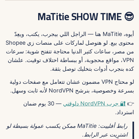
😎 MaTitie SHOW TIME
أيوه، MaTitie هنا — الراجل اللي بيجرب، يكتب، ويعِدّ
محتوى بيع. لو هتوصل لماركات على منصات زي Shopee
من مصر، ساعات كتير الدنيا محتاجة تتفتح شوية: سرعات
VPN، مواقع محجوبة، أو ببساطة اختلاف توقيت. علشان
كده بنجرب أدوات بتخليك توصل بثقة.
لو محتاج VPN مضمون عشان تتعامل مع صفحات دولية
بسرعة وخصوصية، بنرشح NordVPN لأنه ثابت وسهل.
👉
🔐 جرب NordVPN دلوقتي
— 30 يوم ضمان
استرداد.
رابط أفلييت: MaTitie ممكن يكسب عمولة بسيطة لو
اشترِيت عبر الرابط.