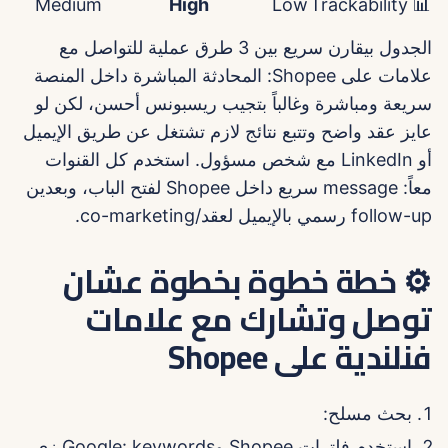
Medium
High
Low
📊 Trackability
الجدول بيقارن سريع بين 3 طرق عملية للتواصل مع
علامات على Shopee: المحادثة المباشرة داخل المنصة
سريعة ومباشرة وغالباً بتجيب ريسبونس أحسن، لكن لو
عايز عقد واضح وتتبع نتائج لازم تشتغل عن طريق الإيميل
أو LinkedIn مع شخص مسؤول. استخدم كل القنوات
معاً: message سريع داخل Shopee لفتح الباب، وبعدين
follow-up رسمي بالإيميل لعقد/co-marketing.
⚙️ خطة خطوة بخطوة عشان
توصل وتشارك مع علامات
فنلندية على Shopee
بحث مسلح:
استخدم فلترات Shopee وGoogle: keywords زي