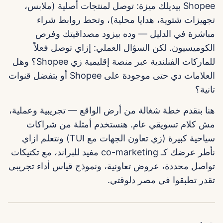
Shopee بيديلك ميزة: توصل لمنتجات أصلية (ملابس،
تجهيزات شتوية، هدايا محلية)، وتحط روابط شراء
مباشرة في الدليل — وده بيزود مصداقيتك وفرص
الكوميسيون. لكن السؤال العملي: إزاي توصل فعلاً
للماركات الفنلندية عبر منصة إقليمية زي Shopee؟ وهل
العلامات دي حتى موجودة على Shopee أو بتفضل قنوات
تانية؟
هنا بنقدم خطة شغالة من أرض الواقع — تجريبية وعملية،
مش كلام تسويقي عام. هنستخدم أمثلة من شراكات
سياحية كبيرة (زي تعاون الجهات مع TUI) ونتعلم ازاي
نأطر عرضك كـ co-marketing مفيد للبراند، مع تكتيكات
تواصل محددة، عروض تعاونية، ونموذج قياس أداء تجريبي
تقدر تطبقوا في مصر دلوقتي.