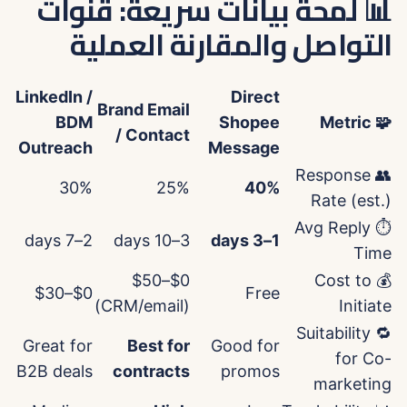
📊 لمحة بيانات سريعة: قنوات
التواصل والمقارنة العملية
LinkedIn /
Direct
Brand Email
BDM
Shopee
🧩 Metric
/ Contact
Outreach
Message
👥 Response
30%
25%
40%
Rate (est.)
⏱️ Avg Reply
2–7 days
3–10 days
1–3 days
Time
$0–$50
💰 Cost to
$0–$30
Free
(CRM/email)
Initiate
🔁 Suitability
Great for
Best for
Good for
for Co-
B2B deals
contracts
promos
marketing