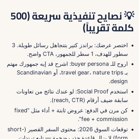
💡 نصايح تنفيذية سريعة (500
كلمة تقريباً)
اختصر عرضك: براندز كتير بتتجاهل رسائل طويلة. 3
سطور للهدف، 1 سطر للجمهور، CTA واضح.
اروح للـ buyer persona: اشرح قد إيه جمهورك مهتم
بـ travel gear، nature trips، أو Scandinavian
design.
استخدم Social Proof: لو عندك نتائج من تعاونات
سابقة ضيف أرقام (reach, CTR).
كن مرن في الدفع: عروض ثابتة + أداء مثل “fixed
fee + commission”.
توقعات السوق 2026: محتوى السفر القصير (short-
form) لا يزال قاعدة جذب ضخمة — تابع ترندات