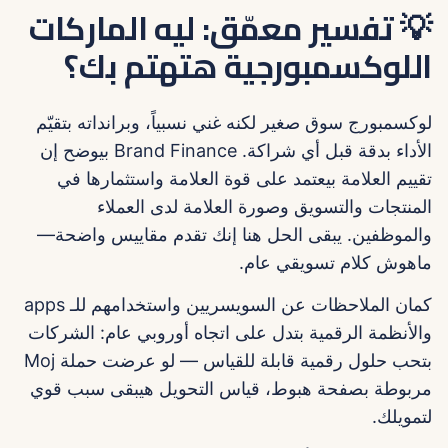
💡 تفسير معمّق: ليه الماركات
اللوكسمبورجية هتهتم بك؟
لوكسمبورج سوق صغير لكنه غني نسبياً، وبرانداته بتقيّم
الأداء بدقة قبل أي شراكة. Brand Finance بيوضح إن
تقييم العلامة بيعتمد على قوة العلامة واستثمارها في
المنتجات والتسويق وصورة العلامة لدى العملاء
والموظفين. يبقى الحل هنا إنك تقدم مقاييس واضحة—
ماهوش كلام تسويقي عام.
كمان الملاحظات عن السويسريين واستخدامهم للـ apps
والأنظمة الرقمية بتدل على اتجاه أوروبي عام: الشركات
بتحب حلول رقمية قابلة للقياس — لو عرضت حملة Moj
مربوطة بصفحة هبوط، قياس التحويل هيبقى سبب قوي
لتمويلك.