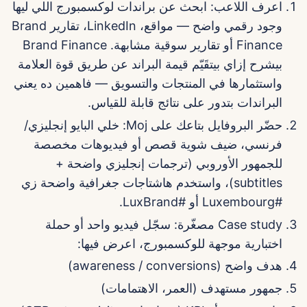
اعرف اللاعب: ابحث عن براندات لوكسمبورج اللي ليها
وجود رقمي واضح — مواقع، LinkedIn، تقارير Brand
Finance أو تقارير سوقية مشابهة. Brand Finance
بيشرح إزاي بيتقَيّم قيمة البراند عن طريق قوة العلامة
واستثمارها في المنتجات والتسويق — فاهمين ده يعني
البراندات بتدور على نتائج قابلة للقياس.
حضّر البروفايل بتاعك على Moj: خلي البايو إنجليزي/
فرنسي، ضيف شوية قصص أو فيديوهات مخصصة
للجمهور الأوروبي (ترجمات إنجليزي واضحة +
subtitles)، واستخدم هاشتاجات جغرافية واضحة زي
#Luxembourg أو #LuxBrand.
Case study مصغّرة: سجّل فيديو واحد أو حملة
اختبارية موجهة للوكسمبورج، اعرض فيها:
هدف واضح (awareness / conversions)
جمهور مستهدف (العمر، الاهتمامات)