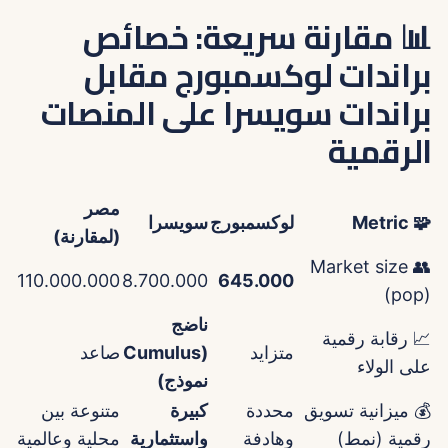
📊 مقارنة سريعة: خصائص
براندات لوكسمبورج مقابل
براندات سويسرا على المنصات
الرقمية
مصر
🧩 Metric
لوكسمبورج
سويسرا
(لمقارنة)
👥 Market size
110.000.000
8.700.000
645.000
(pop)
ناضج
📈 رقابة رقمية
متزايد
(Cumulus
صاعد
على الولاء
نموذج)
💰 ميزانية تسويق
محددة
كبيرة
متنوعة بين
رقمية (نمط)
وهادفة
واستثمارية
محلية وعالمية