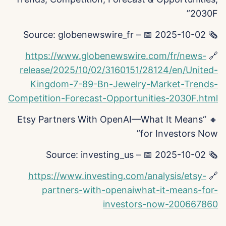
2030F”
🗞️ Source: globenewswire_fr – 📅 2025-10-02
https://www.globenewswire.com/fr/news-
🔗
release/2025/10/02/3160151/28124/en/United-
Kingdom-7-89-Bn-Jewelry-Market-Trends-
Competition-Forecast-Opportunities-2030F.html
🔸 “Etsy Partners With OpenAI—What It Means
for Investors Now”
🗞️ Source: investing_us – 📅 2025-10-02
https://www.investing.com/analysis/etsy-
🔗
partners-with-openaiwhat-it-means-for-
investors-now-200667860