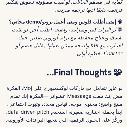
كفاية في معظم الحالات. لو لقيت مسؤولة تسويق بتتكلم
فرانسه دايمًا اديها ترجمة سريعة.
🧠
إمتى أطلب فلوس ومتى أعمل بروبو/demo مجاني؟
💬
لو البراند كبير وميزانيته واضحة اطلب أجر. لو بتثبت
نفسك وتحتاج محفظة مع براند أوروبي صغير، حملة
اختبارية مع KPI واضحة ممكن تعملها مقابل خصم أو
barter كـ خطوة أولى.
🧩 Final Thoughts…
لو عايز تتعامل مع ماركات لوكسمبورج على Moj، الفكرة
مش إنك تبعت Messaage عشوائي—الفكرة إنك تقدم
منتج واضح: محتوى موجه، قياس محدد، وثبوت اجتماعي.
ابدأ بحملة اختبارية صغيرة، استخدم data-driven pitch،
وركّز على الحلول الرقمية اللي بتحبها البراندات الأوروبية.