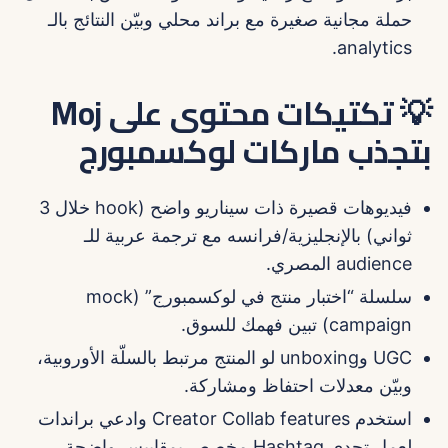
حملة مجانية صغيرة مع براند محلي وبيّن النتائج بالـ
analytics.
💡 تكتيكات محتوى على Moj
بتجذب ماركات لوكسمبورج
فيديوهات قصيرة ذات سيناريو واضح (hook خلال 3
ثواني) بالإنجليزية/فرانسه مع ترجمة عربية للـ
audience المصري.
سلسلة “اختبار منتج في لوكسمبورج” (mock
campaign) تبين فهمك للسوق.
UGC وunboxing لو المنتج مرتبط بالسلّة الأوروبية،
وبيّن معدلات احتفاظ ومشاركة.
استخدم Creator Collab features وادعي براندات
لعمل تحدي Hashtag مخصص بمقاييس واضحة.