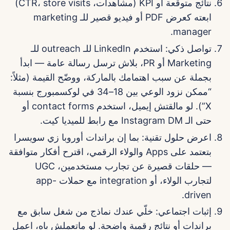
نتائج متوقعة أو KPI (مشاهدات، CTR، store visits)
ابعته كعرض PDF أو فيديو قصير للـ marketing
manager.
تواصل ذكي: استخدم LinkedIn للـ outreach للـ
Marketing أو PR، بلاش ترسل رسالة عامة — ابدأ
بجملة عن سبب اهتمامك بالماركة، ووضّح القيمة (مثلاً:
“ممكن نزود الوعي بين 18–34 في لوكسمبورج بنسبة
X”). لو مالقتش إيميل، استخدم contact forms أو
حتى الـ Instagram DM مع رابط للميديا كيت.
اعرض حلول تقنية: بما إن براندات أوروبا زي سويسرا
بتعتمد على Apps والولاء الرقمي، اقترح أفكار متوافقة
— حلقات قصيرة عن تجارب مستخدمين، UGC
لتجارب الولاء، أو integration مع حملات app-
driven.
إثبات اجتماعي: خلّي عندك نماذج من شغل سابق مع
براندات أو نتائج رقمية واضحة. لو ماتعملش باه، اعمل