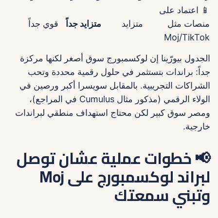
📱 اعتماد على
منصات مثل
متزايد
متزايد جداً
قوي جداً
Moj/TikTok
الجدول بيورّينا إن لوكسمبورج سوق أصغر لكنها مركزة
جداً: براندات بتستثمر في حلول رقمية محددة وتحب
الشراكات التجريبية. بالمقابل سويسرا أكبر ورصين في
الولاء الرقمي (مذكور مثال Cumulus في المراجع)،
ومصر سوق كبير لكن محتاج استهداف منطقي لبراندات
خارجية.
📢 خطوات عملية عشان توصل
لبراند لوكسمبورج على Moj
وتبني سمعتك