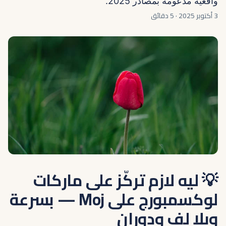
واقعية مدعومة بمصادر 2025.
3 أكتوبر 2025
·
5 دقائق
💡 ليه لازم تركّز على ماركات
لوكسمبورج على Moj — بسرعة
وبلا لف ودوران