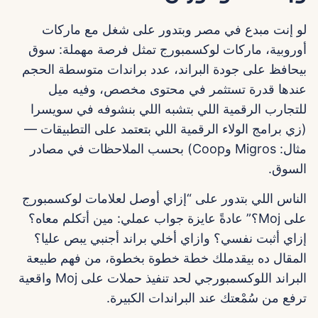
لو إنت مبدع في مصر وبتدور على شغل مع ماركات
أوروبية، ماركات لوكسمبورج تمثل فرصة مهملة: سوق
بيحافظ على جودة البراند، عدد براندات متوسطة الحجم
عندها قدرة تستثمر في محتوى مخصص، وفيه ميل
للتجارب الرقمية اللي بتشبه اللي بنشوفه في سويسرا
(زي برامج الولاء الرقمية اللي بتعتمد على التطبيقات —
مثال: Migros وCoop) بحسب الملاحظات في مصادر
السوق.
الناس اللي بتدور على “إزاي أوصل لعلامات لوكسمبورج
على Moj؟” عادةً عايزة جواب عملي: مين أتكلم معاه؟
إزاي أثبت نفسي؟ وازاي أخلي براند أجنبي يبص عليا؟
المقال ده بيقدملك خطة خطوة بخطوة، من فهم طبيعة
البراند اللوكسمبورجي لحد تنفيذ حملات على Moj واقعية
ترفع من سُمْعتك عند البراندات الكبيرة.