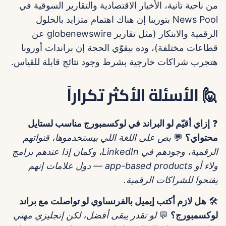
من ناحية تانية، الأخبار الاقتصادية والتقارير السوقية في
News Pool بتورينا إن هناك اهتمام متزايد بالحلول
الرقمية والابتكار (مثل تقارير globenewswire عن
قطاعات مختلفة)، وده بيقوّي الحجة إن براندات أوروبا
هتجرب شراكات خارجية بشرط وجود نتائج قابلة للقياس.
🙋 الأسئلة الأكثر تكراراً
❓
إزاي أقيّم لو البراند في لوكسمبورج مناسب لستايل
محتواي؟
💬
بص على اللغة اللي بيستخدموها، قنواتهم
الرقمية، وجودهم في LinkedIn، وكمان إذا عندهم برامج
ولاء أو app-based products — دول علامات إنهم
يفتحوا للشراكات الرقمية.
🛠️
هل لازم أكتب إيميل بالفرنساوي لو تواصلت مع براند
لوكسمبورج؟
💬
لو تقدر يبقى أفضل، لكن إنجليزي مهني