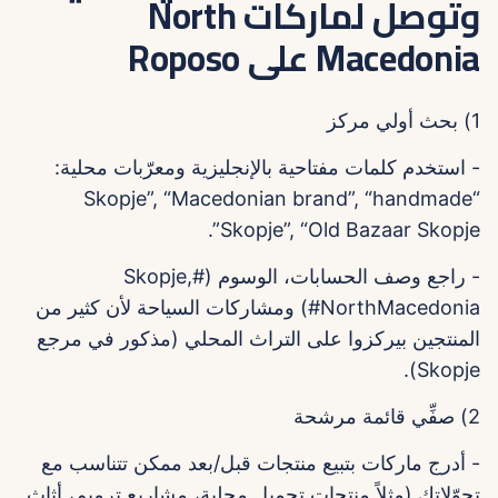
وتوصل لماركات North
Macedonia على Roposo
1) بحث أولي مركز
- استخدم كلمات مفتاحية بالإنجليزية ومعرّبات محلية:
“Skopje”, “Macedonian brand”, “handmade
Skopje”, “Old Bazaar Skopje”.
- راجع وصف الحسابات، الوسوم (#Skopje,
#NorthMacedonia) ومشاركات السياحة لأن كثير من
المنتجين بيركزوا على التراث المحلي (مذكور في مرجع
Skopje).
2) صفِّي قائمة مرشحة
- أدرج ماركات بتبيع منتجات قبل/بعد ممكن تتناسب مع
تحوّلاتك (مثلاً منتجات تجميل محلية، مشاريع ترميم، أثاث