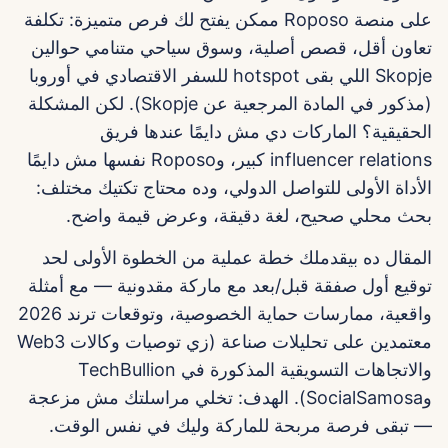
على منصة Roposo ممكن يفتح لك فرص متميزة: تكلفة
تعاون أقل، قصص أصلية، وسوق سياحي متنامي حوالين
Skopje اللي بقى hotspot للسفر الاقتصادي في أوروبا
(مذكور في المادة المرجعية عن Skopje). لكن المشكلة
الحقيقية؟ الماركات دي مش دايمًا عندها فريق
influencer relations كبير، وRoposo نفسها مش دايمًا
الأداة الأولى للتواصل الدولي، وده محتاج تكتيك مختلف:
بحث محلي صحيح، لغة دقيقة، وعرض قيمة واضح.
المقال ده بيقدملك خطة عملية من الخطوة الأولى لحد
توقيع أول صفقة قبل/بعد مع ماركة مقدونية — مع أمثلة
واقعية، ممارسات حماية الخصوصية، وتوقعات ترند 2026
معتمدين على تحليلات صناعة (زي توصيات وكالات Web3
والاتجاهات التسويقية المذكورة في TechBullion
وSocialSamosa). الهدف: تخلي مراسلتك مش مزعجة
— تبقى فرصة مربحة للماركة وليك في نفس الوقت.