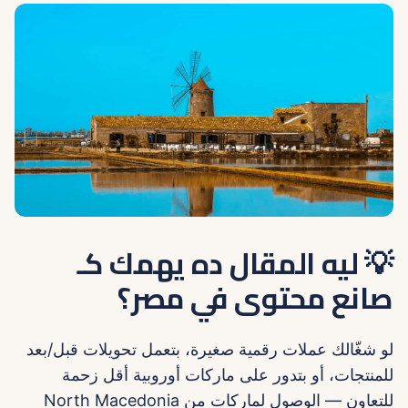
💡 ليه المقال ده يهمك كـ
صانع محتوى في مصر؟
لو شغّالك عملات رقمية صغيرة، بتعمل تحويلات قبل/بعد
للمنتجات، أو بتدور على ماركات أوروبية أقل زحمة
للتعاون — الوصول لماركات من North Macedonia