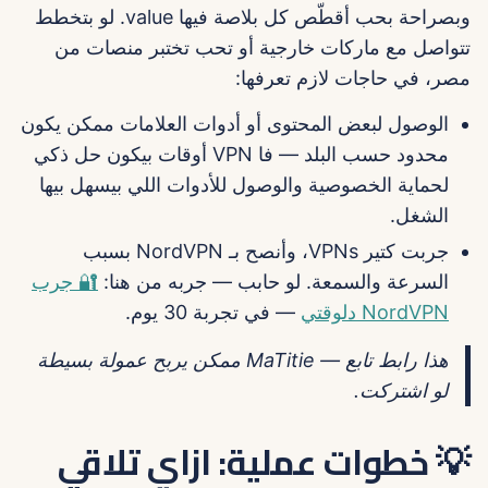
وبصراحة بحب أقطّص كل بلاصة فيها value. لو بتخطط
تتواصل مع ماركات خارجية أو تحب تختبر منصات من
مصر، في حاجات لازم تعرفها:
الوصول لبعض المحتوى أو أدوات العلامات ممكن يكون
محدود حسب البلد — فا VPN أوقات بيكون حل ذكي
لحماية الخصوصية والوصول للأدوات اللي بيسهل بيها
الشغل.
جربت كتير VPNs، وأنصح بـ NordVPN بسبب
السرعة والسمعة. لو حابب — جربه من هنا:
🔐 جرب
NordVPN دلوقتي
— في تجربة 30 يوم.
هذا رابط تابع — MaTitie ممكن يربح عمولة بسيطة
لو اشتركت.
💡 خطوات عملية: ازاي تلاقي