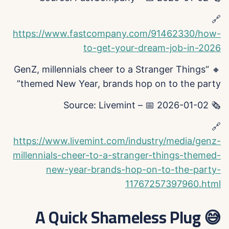
🔗
https://www.fastcompany.com/91462330/how-
to-get-your-dream-job-in-2026
🔸 “GenZ, millennials cheer to a Stranger Things
themed New Year, brands hop on to the party”
🗞️ Source: Livemint – 📅 2026-01-02
🔗
https://www.livemint.com/industry/media/genz-
millennials-cheer-to-a-stranger-things-themed-
new-year-brands-hop-on-to-the-party-
11767257397960.html
😅 A Quick Shameless Plug