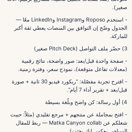
صغير).
- استخدم Roposo وInstagram وLinkedIn معًا —
الجدول وضّح إن التوافق بين المنصات يعطي ثقة أكبر
للماركة.
3) حضّر ملف التواصل (Pitch Deck صغير)
- صفحة واحدة قبل/بعد: صور واضحة، نتائج رقمية
(معدلات تفاعل متوقعة)، نموذج سعر، وفترة زمنية.
- اقترح تجربة مفصّلة: “ريكورد فيديو 30 ثانية + صورة
قبل/بعد + تقرير أداء 7 أيام”.
4) أول رسالة: كن واضح وبلُغة بسيطة
- افتح بمجاملة عن منتجهم + مرجع تقليدي (مثلاً: حبيت
شغلكم عن Matka Canyon collab — ربط للمقال
السياحي يعكس إنك بحثت).