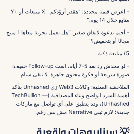
- اعرض قيمة محددة: “هقدر أزوّّدكم +X مبيعات أو +Y
متابع خلال 14 يوم.”
- أختم بدعوة لاتفاق صغير: “هل نعمل تجربة معاها 1 منتج
مجانًا أو بتخفيض؟”
5) متابعة ذكية
- لو محدش رد بعد 5-7 أيام، ابعت Follow-up خفيف:
صورة سريعة أو فكرة محتوى جاهزة. لا تبقى سبام.
الملاحظة العملية: وكالات Web3 زي Unhashed بتأكد
أهمية السرد الواضح وبناء المصداقية (TechBullion —
Unhashed)، وده ينطبق على أي تواصل مع ماركات
جديدة؛ لازم تبني Narrative مش بس رقم.
💡 سيناريوهات واقعية