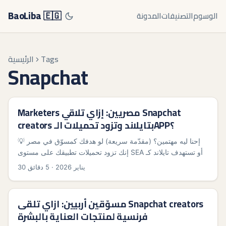
BaoLiba 🇪🇬
الوسوم
التصنيفات
المدونة
Tags
الرئيسية
Snapchat
Marketers مصريين: إزاي تلاقي Snapchat
creators بتايلاند وتزود تحميلات الـAPP؟
💡 إحنا ليه مهتمين؟ (مقدّمة سريعة) لو هدفك كمسوّق في مصر
إنك تزود تحميلات تطبيقك على مستوى SEA أو تستهدف تايلاند كـ
market، Snapchat ممكن يبقى المفتاح لو عرفنا نلاقي Creators
30 يناير 2026
·
5 دقائق
الصح. المنصة بتتحوّل من مجرد MMS filters لـ ecosystem
creator حقيقي — خصوصًا وسط Gen Z — وده واضح من نمو
Snap Stars وSpotlight، والبرامج التدريبية اللي بتدعم المواهب
مسوّقين أربيين: ازاي تلقى Snapchat creators
الجديدة زَي شراكة Snapchat مع Nykaa في برنامج Snap Star
فرنسية لمنتجات العناية بالبشرة
Incubator. ...