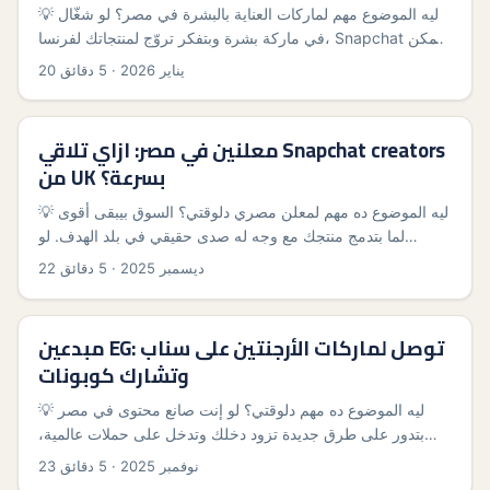
💡 ليه الموضوع مهم لماركات العناية بالبشرة في مصر؟ لو شغّال
في ماركة بشرة وبتفكر تروّج لمنتجاتك لفرنسا، Snapchat ممكن
يبقى سلاح خطير — خصوصًا لو جمهور الهدف Gen Z وYoung
20 يناير 2026
·
5 دقائق
Millennials. في 2025–2026 شفنا منصات بتدعم تحويل التجارة
عبر المبدعين: Snapchat وسابقتها في دول زي الهند عملت شغل
ضخم على بناء نظام creators وتحويله لنتايج مبيعات فعلية.
معلنين في مصر: ازاي تلاقي Snapchat creators
تقريرات عن السوق الهندي أظهرت إن Snap Stars والنشاط على
من UK بسرعة؟
Spotlight زاد بشكل كبير، ودي إشارة إن المنصة فعّالة في جذب
اهتمام الفئات الأصغر (مرجع: تصريحات Saket Jha Saurabh في
💡 ليه الموضوع ده مهم لمعلن مصري دلوقتي؟ السوق بيبقى أقوى
Snap Inc). ...
لما بتدمج منتجك مع وجه له صدى حقيقي في بلد الهدف. لو
علامتك عايزة تدخل السوق البريطاني، أو تستغل ترندات أوروبا
22 ديسمبر 2025
·
5 دقائق
عشان تبني سلسلة منتجات (product line)، التعاون مع
Snapchat creators من UK بيدي authentic access لجمهور
شاب، سريع التفاعل، ومشتري. ده وقت مناسب: Snapchat مش
مبدعين EG: توصل لماركات الأرجنتين على سناب
بس منصة للــsnaps، ده كمان بيستثمر في بناء المبدعين — مثال
وتشارك كوبونات
واضح هو شراكة Snapchat مع Nykaa لإطلاق برنامج Snap Star
Incubator، برنامج 6 شهور لتأهيل 75 مبدع تجميل صاعد بمنح
💡 ليه الموضوع ده مهم دلوقتي؟ لو إنت صانع محتوى في مصر
تدريب ودعم وبناء علامة شخصية. وجود برامج زي دي معناه إن في
بتدور على طرق جديدة تزود دخلك وتدخل على حملات عالمية،
كريتزرز جاهزين للشغل التجاري، ومعاهم تدريب على الشراكات
الوصول لماركات في الأرجنتين على Snapchat فكرة ذكية —
23 نوفمبر 2025
·
5 دقائق
مع العلامات — فرصة لازم المعلن يعرف يستغلها (المصدر:
السوق هناك فيه حركات Promo قوية وماركات بتعمل عروض