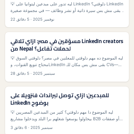
💡 ليه تدور على مبدعين ليتوانيا على LinkedIn دلوقتي؟ LinkedIn
مبقى مش بس سيرة ذاتية أو نشر وظائف — في مجموعة صغيرة
من المبدعين اللي بيستخدموا المنصة بذكاء: newsletters، تعليقات
22 نوفمبر 2025
·
5 دقائق
استراتيجية، ورسائل مباشرة بتحوّل التفاعل لمشاريع وشغل
حقيقي. حسب تحليل منشورات وصحافة متخصصة (زي ملحوظة
Forbes عن خطوات بناء الثقة على LinkedIn)، السلوك ده بيخلي
مسوّقين في مصر: ازاي تلاقي LinkedIn creators
منصّة LinkedIn مكان قوي لو بتستهدف جماهير نيش، خصوصًا في
من Nepal لحملات تفاعل؟
قطاعات B2B، تكنولوجيا، وHR. ...
💡 ليه الموضوع ده مهم دلوقتي للمعلنين في مصر؟ دلوقتي السوق
محتاج تنويع القنوات، وLinkedIn بقى مش بس مكان للـ CVs—
صُناع محتوى محترفين على المنصة بيقدروا يولّدوا تفاعل B2B
28 سبتمبر 2025
·
5 دقائق
ووعي علامة تجارية بطرق مختلفة عن TikTok أو Instagram. لو
بتستهدف مشروعات شغالة مع Nepal أو بتدور على قصص نجاح
إقليميّة، التعاون مع LinkedIn creators من Nepal ممكن يديك
للمبدعين: ازاي توصل لبراندات فنزويلا على
صدق ومصداقية قدام جمهور مهتم بالبيزنس والتوظيف والتقنية. ...
LinkedIn بوضوح
💡 ليه الموضوع دا مهم دلوقتي؟ كتير من المبدعين المصريين
بيحاولوا يوسعوا شغلهم برا البلد ويدخلوا مشاريع B2B أو صفقات
تعاون مع براندات برة. لو هدفك براندات فنزويلا، LinkedIn ممكن
3 سبتمبر 2025
·
6 دقائق
يبقى أقصر طريق — بس مش أي رسالة عامة هتنفع. الناس في