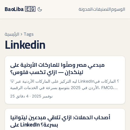
BaoLiba 🇪🇬
الوسوم
التصنيفات
المدونة
Tags
الرئيسية
Linkedin
مبدعي مصر وصلّوا للماركات الأردنية على
لينكدإن — ازاي تكسب فلوس؟
💡 ليه التركيز على الماركات الأردنية عبر LinkedIn؟ الماركات في
الأردن في 2025 بتتوسع بسرعة في الخدمات الرقمية، FMCG،
والسفر الإقليمي — ودا معناه ميزانيات تسويق بتتوزع على القنوات
25 نوفمبر 2025
·
4 دقائق
الاحترافية أكتر. المبدعين اللي شغالين في مصر ممكن يستهدفوا
الأردن كخط سوق قريب جيوغرافيًا وثقافيًا، لكن الفرق هنا إن
التواصل محتاج نبرة B2B على LinkedIn مش بس ديموغرافيا على
أصحاب الحملات: ازاي تلاقي مبدعين ليتوانيا
فيسبوك أو تيك توك. ...
على LinkedIn بسرعة؟