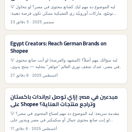
💡 ليه الموضوع ده مهم ليك كصانع محتوى في مصر؟ لو بتحاول
توسّع، ماركات أوروبيّة زي التشيكية ممكن تكون فرصة ذهبية:
منتجات مميزة، منافسة أقل، وحوافز للـbranded content. لكن
23 سبتمبر 2025
·
5 دقائق
فيه حاجات بتوقفك — فرق لغة، سياسات منصة، وطريقة تواصل
رسمية مع البائعين. المقال ده هيرشدك خطوة بخطوة إزاي تلاقي
ماركات التشيك على Shopee، تقدم عرض مقنع لعمل Tutorials
Egypt Creators: Reach German Brands on
مبرّندة، وتقلل المخاطر وتزوّد فرص الموافقة. ...
Shopee
💡 ليه سؤالك مهم أصلاً؟ (المشهد والفرصة) لو أنت صانع محتوى
في مصر، عندك شغف توري العالم “جواهر” محلية — منتج يدوي،
لعبة لوحية بتتفنّن فيها ورق، أو أكل شارع صغير بيغنّي تجربة.
27 أغسطس 2025
·
6 دقائق
السؤال الحقيقي: إزاي توصّل المرة دي لبزنس في ألمانيا اللي
ممكن يهتم ويحط المنتج ده على راداره أو حتى يشتغل معاك في
حملة؟ المشهد اتغيّر: منصات زي Shopee عندها خبرة ضخمة في
مبدعين في مصر: إزاي توصل لبراندات باكستان
جنوب شرق آسيا وتوسعات بيتفعّل عن طريق شراكات وعمليات
على Shopee وتراجع منتجات العناية؟
تكامل مع موزعين أوروبيين. شركات زي ABiLiTieS B.V. بتقدّم
بوابة مباشرة عشان البائعين يفتتحوا حسابات على أسواق أوروبية
💡 مقدمة سريعة: ليه الموضوع ده مهم لصناع المحتوى في مصر؟
— زي ألمانيا وفرنسا وهولندا — مع خدمات تقنية: فواتير VAT،
لو إنت صانع محتوى جمال أو سكينكير في مصر وبتدور على
أتمتة تسميات الشحن، وإرشاد لتحسين القوائم حسب خوارزميات
منتجات جديدة، البراندات الباكستانية ممكن تكون كنز: تركيبات
17 أغسطس 2025
·
6 دقائق
محلية. دي فرصة لصانع محتوى مصري يكون هو الـ bridge بين