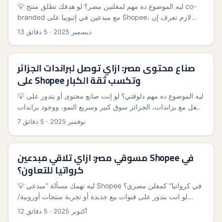
💡 ليه الموضوع ده مهم لمعلنين مصر؟ لو هدفك تطلق منتج co-
branded مع مبدعين في إثيوبيا على Shopee، لازم تعرف إن
السوق الأفريقي بيتغير بسرعة: تكاليف الشحن، ثقة المستهلكين،
13 ديسمبر 2025
·
5 دقائق
وسياسات المنصات كلها عوامل بتفرق. كمان تجارب منصات زي
Shopee مع الالتزام بلوائح بيع الملابس المستعملة بتورينا إن
المنصة ممكن تحجب كلمات مفتاحية أو منتجات لو حصل خرق —
صناع محتوى مصر: ازاي توصل لبراندات الجزائر
مصدر رسمي من لقاء منصات التجارة الإلكترونية في جاكرتا ذكَر
على Shopee وتكسب ثقة الكبار
إن Shopee وTikTok Shop وLazada بدأوا يلتزموا بسياسات منع
البضائع المستوردة المستعملة (البند المرجعي). الكلام ده بيأثر على
💡 ليه الموضوع ده مهم دلوقتي؟ لو إنت صانع محتوى أو بتدور على
أي استراتيجية اعتمدت على سلع ثانوية أو عمليات thrifting، فلازم
شغل مع براندات، الجزائر سوق كبير وسريع النمو، ووجود براندات
تخطط صح قبل ما تدخل شراكات عبر الحدود. ...
هناك على منصات زي Shopee بيقدملك فرصة تبني سمعة إقليمية
7 نوفمبر 2025
·
5 دقائق
مش بس محلية. العرب والجزائريين بيتابعوا صناع محتوى من مصر
بكثافة، وده بيخليك مرشح طبيعي للتعاون. الصعوبة؟ الوصول
للبراندات الجزائرية على Shopee مش دايمًا واضح: صفحات
مسوقي مصر: ازاي تلاقي مبدعين Shopee في
المتجر مش دايمًا بتدي إيميلات تواصل، فروق اللغة (العربية/
كرواتيا للتعاون؟
فرنسية)، وتحفظات الدفع والشحن بين دول بتعمل حاجز. المقال
ده عملي: هتلاقي خطوات تواصل، نموذج رسائل، استراتيجيات لبناء
💡 ليه تهمك مسألة “مبدعي Shopee في كرواتيا” كمعلن مصري؟
سمعة، وأخطاء لازم تتفاداها — كله مبني على ملاحظة سلوك
لو انت بتدور على قنوات بيع جديدة أو تجربة منتجات أوروبية/
الجمهور وتحليلات بسيطة للسوق. ...
سياحية، التعاون مع مبدعين في كرواتيا ممكن يفتحلك سوق
12 أكتوبر 2025
·
5 دقائق
سياحي ومعرفي مختلف. السؤال الحقيقي: إزاي تلقى مبدعين