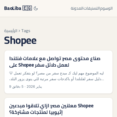
BaoLiba 🇪🇬
الوسوم
التصنيفات
المدونة
Tags
الرئيسية
Shopee
صناع محتوى مصر: تواصل مع علامات فنلندا
على Shopee لعمل دلائل سفر
💡 ليه الموضوع مهم ليك كـ مبدع سفر من مصر؟ لو بتفكر تعمل
دليل سفر لفلنلندا أو باكدجات سفر مرتبة للي ينوى يزور البلد،
فالتعاون مع علامات فنلندية على Shopee بيديلك ميزة: توصل
9 يناير 2026
·
5 دقائق
لمنتجات أصلية (ملابس، تجهيزات شتوية، هدايا محلية)، وتحط
روابط شراء مباشرة في الدليل — وده بيزود مصداقيتك وفرص
الكوميسيون. لكن السؤال العملي: إزاي توصل فعلاً للماركات
معلنين مصر: ازاي تلاقوا مبدعين Shopee
الفنلندية عبر منصة إقليمية زي Shopee؟ وهل العلامات دي حتى
إثيوبيا لمنتجات مشتركة؟
موجودة على Shopee أو بتفضل قنوات تانية؟ ...